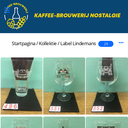
Startpagina
/
Kollektie
/
Label
Lindemans
29