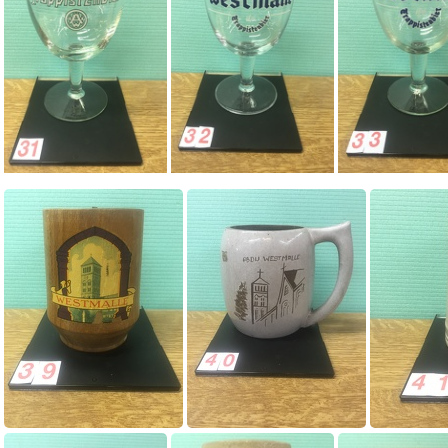
0023
0024
0025
0031
0032
0033