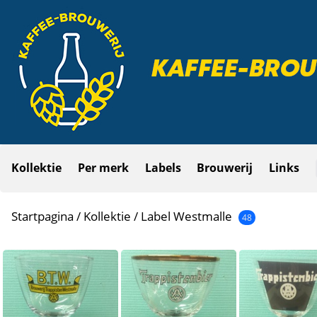
Kollektie
Per merk
Labels
Brouwerij
Links
Startpagina
/
Kollektie
/
Label
Westmalle
48