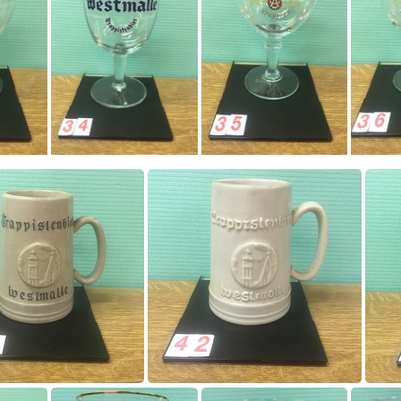
0026
0027
0034
0035