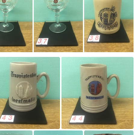
0028
0029
0030
0036
0037
0038