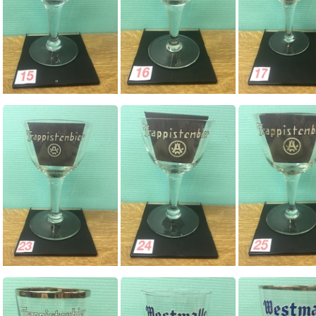
0015
0016
0017