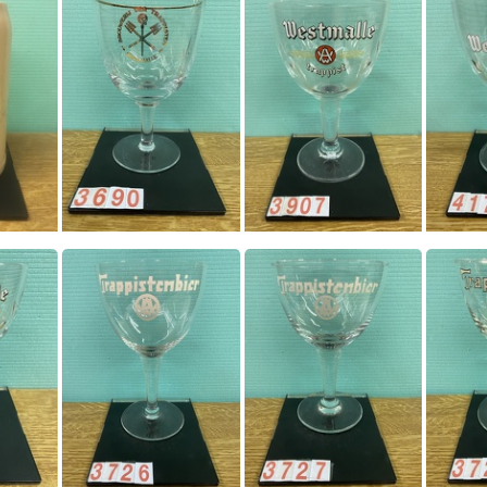
0041
0042
3690
3907