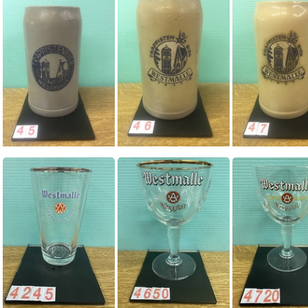
0039
0040
0045
0046
0047