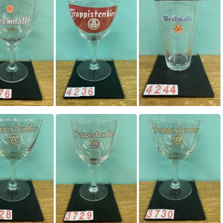
0043
0044
4176
4236
4244