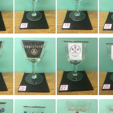
0018
0019