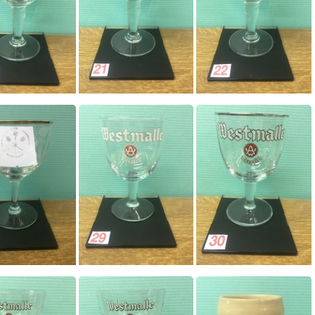
0020
0021
0022